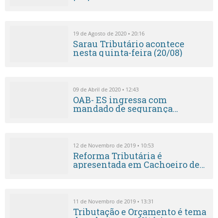
19 de Agosto de 2020 • 20:16
Sarau Tributário acontece
nesta quinta-feira (20/08)
09 de Abril de 2020 • 12:43
OAB- ES ingressa com
mandado de segurança
coletivo em favor dos
escritórios de advocacia para
prorrogar tributos federais e
parcelamentos
12 de Novembro de 2019 • 10:53
Reforma Tributária é
apresentada em Cachoeiro de
Itapemirim
11 de Novembro de 2019 • 13:31
Tributação e Orçamento é tema