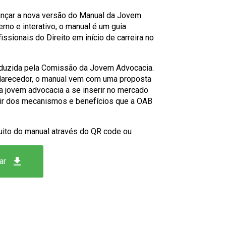
nçar a nova versão do Manual da Jovem
no e interativo, o manual é um guia
issionais do Direito em início de carreira no
oduzida pela Comissão da Jovem Advocacia.
clarecedor, o manual vem com uma proposta
r a jovem advocacia a se inserir no mercado
ruir dos mecanismos e benefícios que a OAB
uito do manual através do QR code ou
get_app
ar