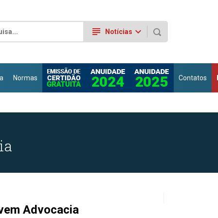
subject
keyboard_arrow_down
Notícias
a
Normas
Contatos
ia
vem Advocacia