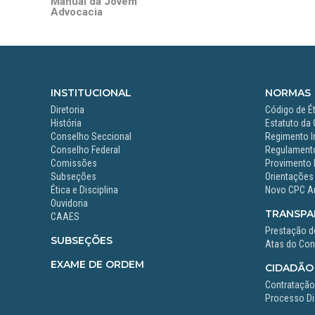
Manual da Jovem
Advocacia
INSTITUCIONAL
NORMAS
Diretoria
Código de Ét
História
Estatuto da
Conselho Seccional
Regimento I
Conselho Federal
Regulamento
Comissões
Provimento 
Subseções
Orientações
Ética e Disciplina
Novo CPC A
Ouvidoria
TRANSPA
CAAES
Prestação d
SUBSEÇÕES
Atas do Con
EXAME DE ORDEM
CIDADÃO
Contrataçã
Processo Dis