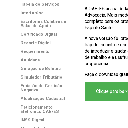
Tabela de Serviços
A OAB-ES acaba de la
Interforúns
Advocacia. Mais moder
completo para os prof
Escritórios Coletivos e
Salas de Apoio
Espírito Santo.
Certificado Digital
A nova versão foi pr
Recorte Digital
Rápido, sucinto e es
de introduzir e ajuda
Requerimento
de trabalho e a usuf
Anuidade
proporciona.
Geração de Boletos
Faça o download grat
Simulador Tributário
Emissão de Certidão
Negativa
Clique para baix
Atualização Cadastral
Peticionamento
Eletrônico OAB/ES
INSS Digital