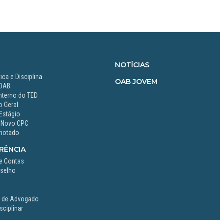
NOTÍCIAS
ica e Disciplina
OAB JOVEM
 OAB
nterno do TED
 Geral
Estágio
 Novo CPC
notado
RÊNCIA
e Contas
selho
o de Advogado
ciplinar