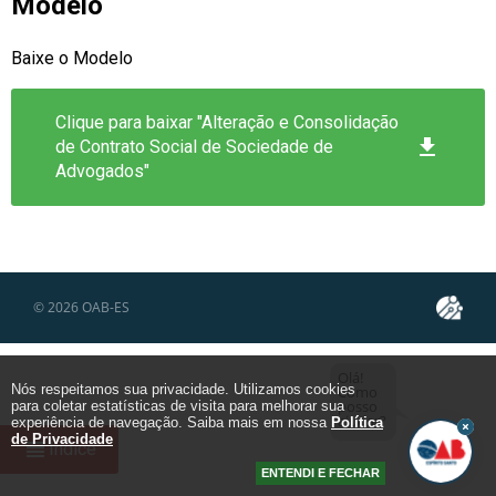
Modelo
Baixe o Modelo
Clique para baixar "Alteração e Consolidação
get_app
de Contrato Social de Sociedade de
Advogados"
© 2026
OAB-ES
Olá!
Nós respeitamos sua privacidade. Utilizamos cookies
Como
posso
para coletar estatísticas de visita para melhorar sua
ajudar?
experiência de navegação. Saiba mais em nossa
Política
de Privacidade
view_headline
Índice
ENTENDI E FECHAR