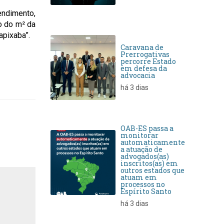
endimento,
ço do m² da
apixaba”.
Caravana de
Prerrogativas
percorre Estado
em defesa da
advocacia
há 3 dias
OAB-ES passa a
monitorar
automaticamente
a atuação de
advogados(as)
inscritos(as) em
outros estados que
atuam em
processos no
Espírito Santo
há 3 dias