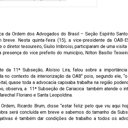
ca da Ordem dos Advogados do Brasil – Seção Espírito Sant
breve. Nesta quinta-feira (15), a vice-presidente da OAB-
 o diretor tesoureiro, Giulio Imbroisi, participaram de uma visita
presença do vice prefeito do município, Nilton Basílio Teixeir
 da 11ª Subseção, Aloísio Lira, falou sobre a importância 
da no contexto da interiorização da OAB" pois, segundo ele, “o
ital, quase toda a advocacia capixaba trabalha na região podend
, observa, a 11ª Subseção de Cariacica também atende o inte
arechal Floriano e Santa Leopoldina.
Ordem, Ricardo Brum, disse “estar feliz pelo que viu aqui ho
A obra será concluída em breve e sabemos do tamanho da Sub
ogativas é também dar condições de trabalho a todos os ad