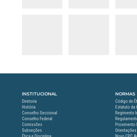
INSTITUCIONAL
NORMAS
Diretoria
Código de Ét
História
Estatuto da
Conselho Seccional
Regimento I
Conselho Federal
Regulamento
Comissões
Provimento 
Subseções
Orientações
Ética e Disciplina
Novo CPC A