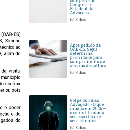
completa do
Congresso
Estadual da
Advocacia
há 3 dias
o (OAB-ES)
ES, Simone
Após pedido da
 técnica ao
OAB-ES, Sejus
determina
a, além de
prioridade para
cumprimento de
alvarás de soltura
da visita,
há 3 dias
 município
o usufruir
rior, pois
Golpe do Falso
Advogado - O que
je e poder
mudou em 2026 —
e como blindar o
seção e do
seu escritório e
vogados do
seus clientes
há 3 dias