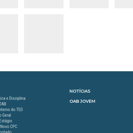
NOTÍCIAS
ica e Disciplina
OAB JOVEM
 OAB
nterno do TED
 Geral
Estágio
 Novo CPC
notado