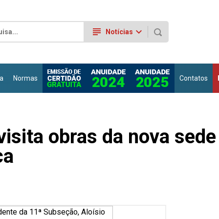
subject
keyboard_arrow_down
Notícias
a
Normas
Contatos
visita obras da nova sede
ca