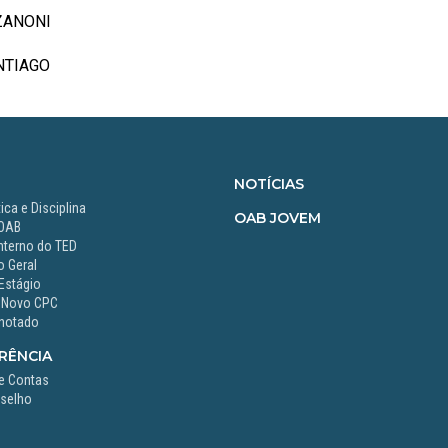
ZANONI
NTIAGO
NOTÍCIAS
ica e Disciplina
OAB JOVEM
 OAB
nterno do TED
 Geral
Estágio
 Novo CPC
notado
RÊNCIA
e Contas
selho