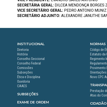
SECRETÁRIA GERAL:
DILCEA MENDONÇA BORGES 
VICE SECRETÁRIO GERAL:
PEDRO ANTONIO MUNIZ
SECRETÁRIO ADJUNTO:
ALEXANDRE JANUTHE SA
INSTITUCIONAL
NORMAS
Diretoria
Código de Ét
História
Estatuto da
Conselho Seccional
Regimento I
Conselho Federal
Regulamento
Comissões
Provimento 
Subseções
Orientações
Ética e Disciplina
Novo CPC A
Ouvidoria
TRANSPA
CAAES
Prestação d
SUBSEÇÕES
Atas do Con
EXAME DE ORDEM
CIDADÃO