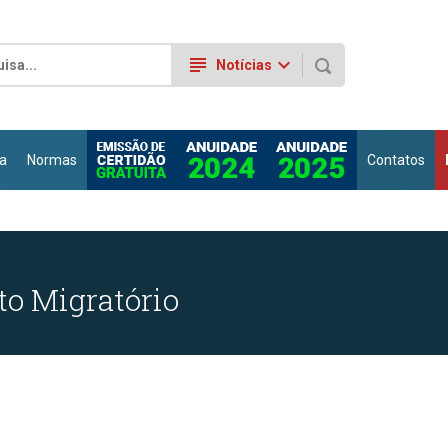
subject
keyboard_arrow_down
Notícias
a
Normas
Contatos
to Migratório