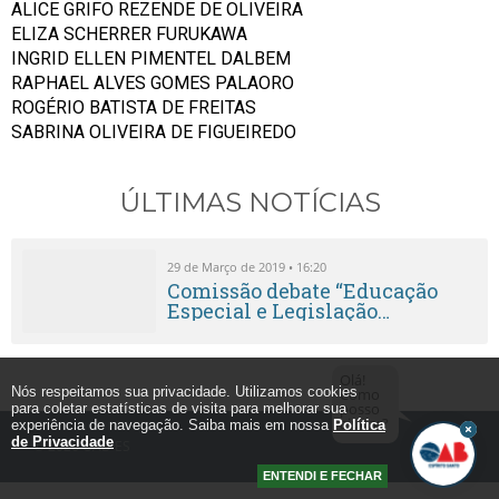
ALICE GRIFO REZENDE DE OLIVEIRA
ELIZA SCHERRER FURUKAWA
INGRID ELLEN PIMENTEL DALBEM
RAPHAEL ALVES GOMES PALAORO
ROGÉRIO BATISTA DE FREITAS
SABRINA OLIVEIRA DE FIGUEIREDO
ÚLTIMAS NOTÍCIAS
29 de Março de 2019 • 16:20
Comissão debate “Educação
Especial e Legislação
Aplicável”
Olá!
Nós respeitamos sua privacidade. Utilizamos cookies
Como
posso
para coletar estatísticas de visita para melhorar sua
ajudar?
experiência de navegação. Saiba mais em nossa
Política
de Privacidade
© 2026
OAB-ES
ENTENDI E FECHAR