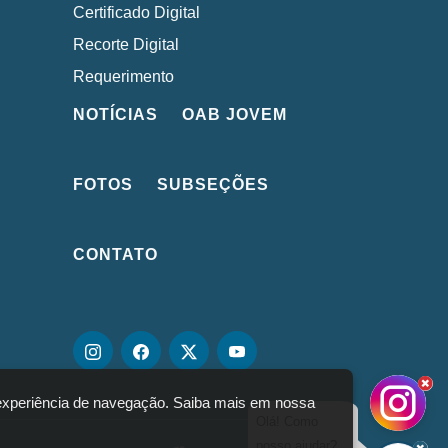
Certificado Digital
Recorte Digital
Requerimento
NOTÍCIAS
OAB JOVEM
FOTOS
SUBSEÇÕES
CONTATO
a experiência de navegação. Saiba mais em nossa
Olá! Como
posso ajudar?