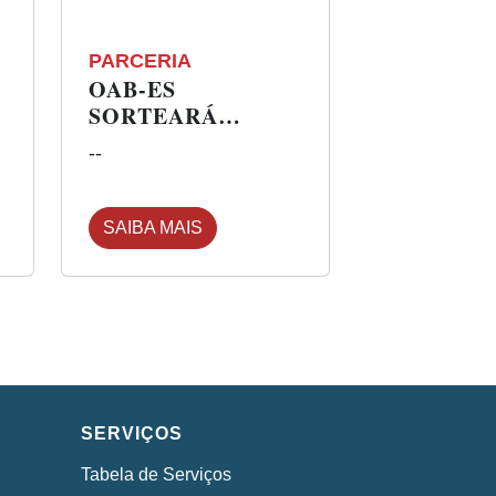
PARCERIA
OAB-ES
SORTEARÁ
-
BOLSA PARA PÓS-
--
GRADUAÇÃO EM
DIREITO
PÚBLICO NA UVV
SAIBA MAIS
SERVIÇOS
Tabela de Serviços