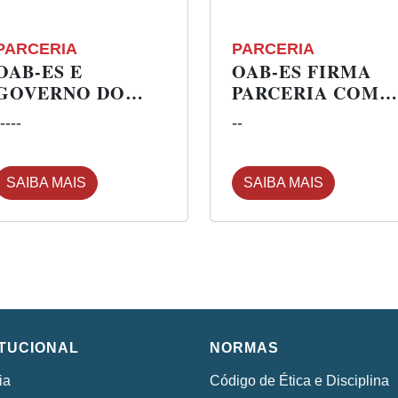
PARCERIA
PARCERIA
OAB-ES E
OAB-ES FIRMA
GOVERNO DO
PARCERIA COM
ESTADO
UNESC PARA PÓS
----
--
CREDENCIAM
GRADUAÇÃO
COMUNIDADE
TERAPÊUTICA
SAIBA MAIS
SAIBA MAIS
FEMININA
ITUCIONAL
NORMAS
ia
Código de Ética e Disciplina