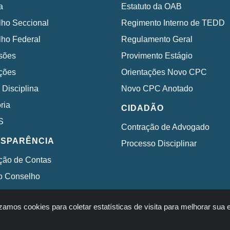
a
Estatuto da OAB
ho Seccional
Regimento Interno de TEDD
ho Federal
Regulamento Geral
sões
Provimento Estágio
ções
Orientações Novo CPC
 Disciplina
Novo CPC Anotado
ria
CIDADÃO
S
Contração de Advogado
SPARÊNCIA
Processo Disciplinar
ção de Contas
o Conselho
izamos cookies para coletar estatísticas de visita para melhorar su